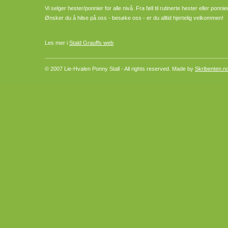
Vi selger hester/ponnier for alle nivå. Fra føll til rutinerte hester eller pon
Ønsker du å hilse på oss - besøke oss - er du alltid hjertelig velkommen!
Les mer i
Stald Grauffs web
© 2007 Lie-Hvalen Ponny Stall - All rights reserved. Made by
Skribenten.n