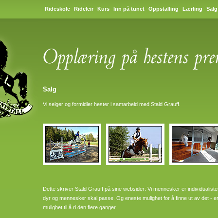
Rideskole
Rideleir
Kurs
Inn på tunet
Oppstalling
Lærling
Salg
Salg
Vi selger og formidler hester i samarbeid med Stald Grauff.
Dette skriver Stald Grauff på sine websider: Vi mennesker er individualist
dyr og mennesker skal passe. Og eneste mulighet for å finne ut av det - e
mulighet til å ri den flere ganger.